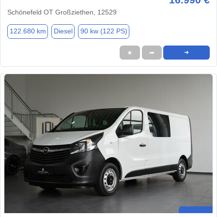
Schönefeld OT Großziethen, 12529
122.680 km
Diesel
90 kw (122 PS)
★
➦
➜