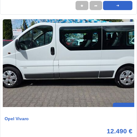
★
➦
➜
Opel Vivaro
12.490 €