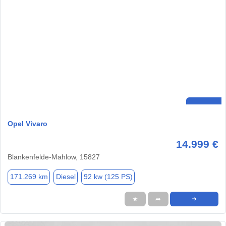
Opel Vivaro
14.999 €
Blankenfelde-Mahlow, 15827
171.269 km
Diesel
92 kw (125 PS)
★
➦
➜