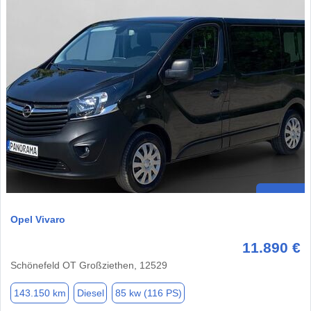
Opel Vivaro
11.890 €
Schönefeld OT Großziethen, 12529
143.150 km
Diesel
85 kw (116 PS)