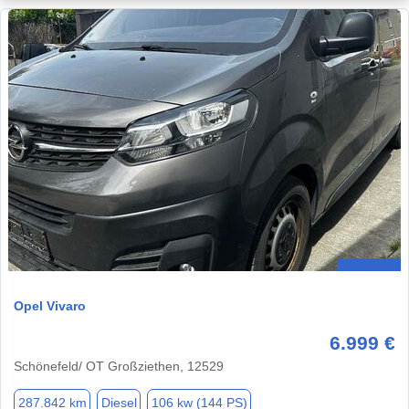
Opel Vivaro
6.999 €
Schönefeld/ OT Großziethen, 12529
287.842 km
Diesel
106 kw (144 PS)