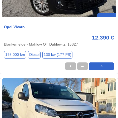
Opel Vivaro
12.390 €
Blankenfelde - Mahlow OT Dahlewitz, 15827
198.000 km
Diesel
130 kw (177 PS)
★
➦
➜