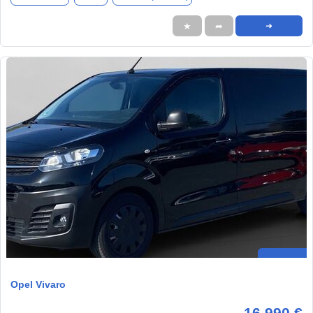
★
➦
➜
Opel Vivaro
16.990 €