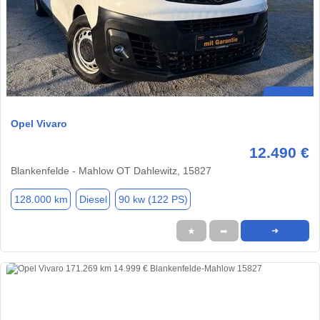
Opel Vivaro
12.490 €
Blankenfelde - Mahlow OT Dahlewitz, 15827
128.000 km
Diesel
90 kw (122 PS)
★
➦
➜