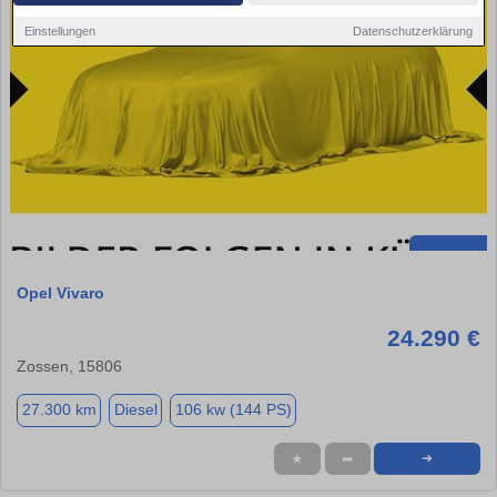
Einstellungen
Datenschutzerklärung
Opel Vivaro
24.290 €
Zossen, 15806
27.300 km
Diesel
106 kw (144 PS)
★
➦
➜