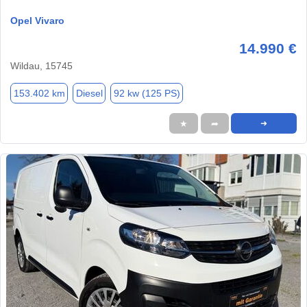
Opel Vivaro
14.990 €
Wildau, 15745
153.402 km
Diesel
92 kw (125 PS)
★
➦
➜