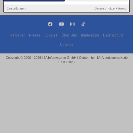
Einstellungen
Datenschutzerklärung
Ratgeber
Presse
Lokales
Über Uns
Impressum
Datenschutz
Cookies
Copyright © 2000 - 2026 | 1A Infosysteme GmbH | Content by: 1A-Anzeigenmarkt.de
07.08.2026