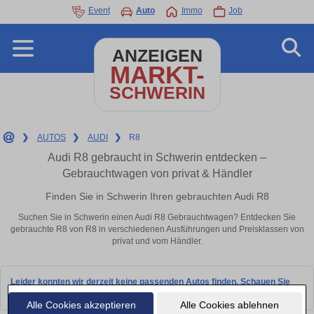
Event
Auto
Immo
Job
ANZEIGEN
MARKT-
SCHWERIN
❯
AUTOS
❯
AUDI
❯
R8
Audi R8 gebraucht in Schwerin entdecken –
Gebrauchtwagen von privat & Händler
Finden Sie in Schwerin Ihren gebrauchten Audi R8
Suchen Sie in Schwerin einen Audi R8 Gebrauchtwagen? Entdecken Sie
gebrauchte R8 von R8 in verschiedenen Ausführungen und Preisklassen von
privat und vom Händler.
Leider konnten wir derzeit keine passenden Autos finden. Schauen Sie
bald wieder vorbei!
Alle Cookies akzeptieren
Alle Cookies ablehnen