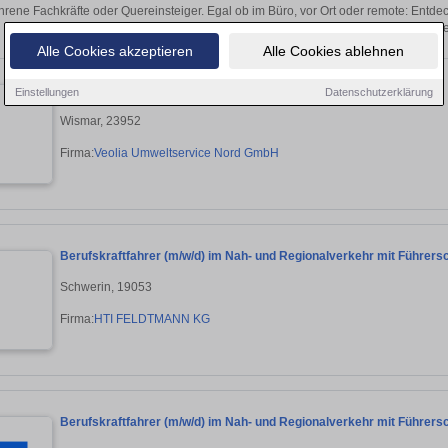
hrene Fachkräfte oder Quereinsteiger. Egal ob im Büro, vor Ort oder remote: Entd
sich direkt auf passende Staplerfahrer-St
Alle Cookies akzeptieren
Alle Cookies ablehnen
LKW-Fahrer*in (w/m/d)
Einstellungen
Datenschutzerklärung
Wismar, 23952
Firma:
Veolia Umweltservice Nord GmbH
Berufskraftfahrer (m/w/d) im Nah- und Regionalverkehr mit Führer
Schwerin, 19053
Firma:
HTI FELDTMANN KG
Berufskraftfahrer (m/w/d) im Nah- und Regionalverkehr mit Führer