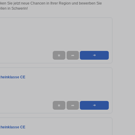
ecken Sie jetzt neue Chancen in Ihrer Region und bewerben Sie
ellen in Schwerin!
★
➦
➜
scheinklasse CE
★
➦
➜
scheinklasse CE