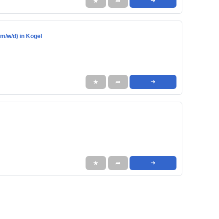
★
➦
➜
m/w/d) in Kogel
★
➦
➜
★
➦
➜