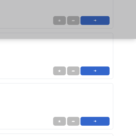
★
➦
➜
★
➦
➜
★
➦
➜