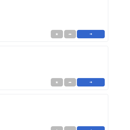
★
➦
➜
★
➦
➜