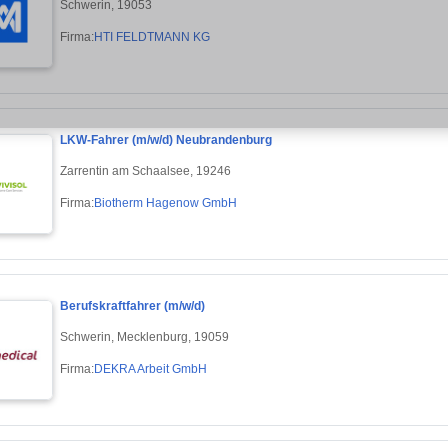
Schwerin, 19053
Firma:
HTI FELDTMANN KG
LKW-Fahrer (m/w/d) Neubrandenburg
Zarrentin am Schaalsee, 19246
Firma:
Biotherm Hagenow GmbH
Berufskraftfahrer (m/w/d)
Schwerin, Mecklenburg, 19059
Firma:
DEKRA Arbeit GmbH