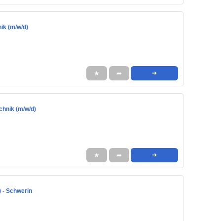
ik (m/w/d)
★
➦
➜
chnik (m/w/d)
★
➦
➜
) - Schwerin