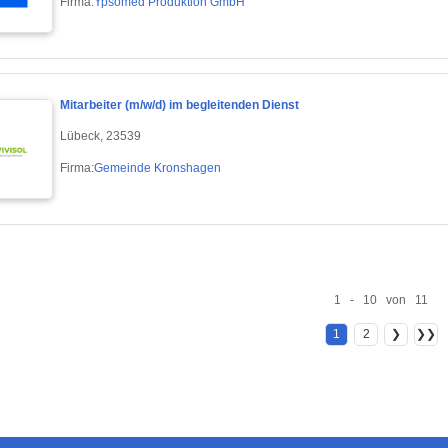
Firma:
Ypsomed Produktion GmbH
Mitarbeiter (m/w/d) im begleitenden Dienst
Lübeck, 23539
Firma:
Gemeinde Kronshagen
1 - 10 von 11
1
2
❯
❯❯