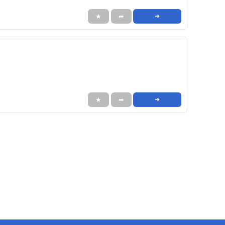
★
➦
➜
★
➦
➜