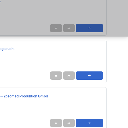
)
★
➦
➜
) gesucht
★
➦
➜
/d) - Ypsomed Produktion GmbH
★
➦
➜