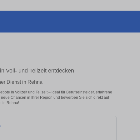
in Voll- und Teilzeit entdecken
cher Dienst in Rehna
te in Vollzeit und Teilzeit – ideal für Berufseinsteiger, erfahrene
zt neue Chancen in Ihrer Region und bewerben Sie sich direkt auf
n in Rehna!
)