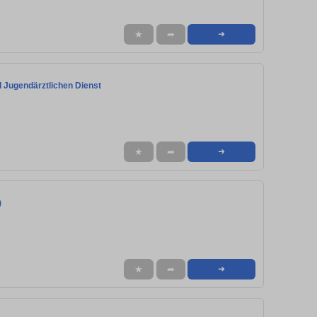
★
➦
➜
d Jugendärztlichen Dienst
★
➦
➜
)
★
➦
➜