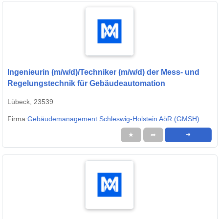
Ingenieurin (m/w/d)/Techniker (m/w/d) der Mess- und
Regelungstechnik für Gebäudeautomation
Lübeck, 23539
Firma:
Gebäudemanagement Schleswig-Holstein AöR (GMSH)
★
➦
➜