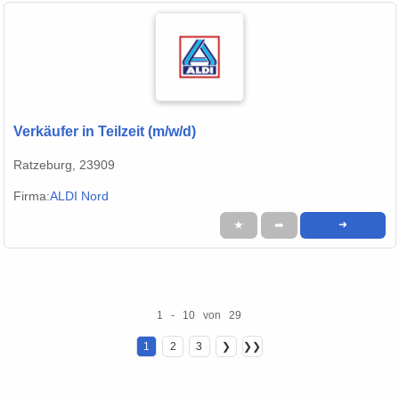
Verkäufer in Teilzeit (m/w/d)
Ratzeburg, 23909
Firma:
ALDI Nord
★
➦
➜
1 - 10 von 29
1
2
3
❯
❯❯