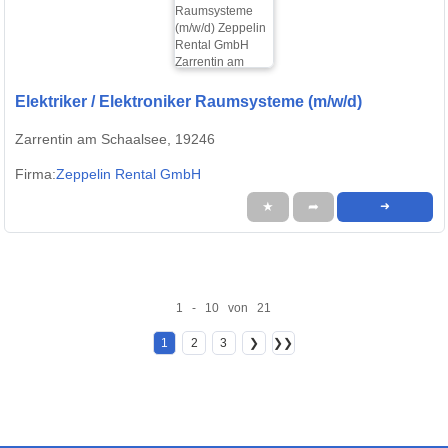
Elektriker / Elektroniker Raumsysteme (m/w/d)
Zarrentin am Schaalsee, 19246
Firma:
Zeppelin Rental GmbH
★
➦
➜
1 - 10 von 21
1
2
3
❯
❯❯