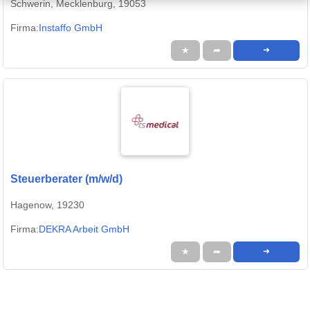
Schwerin, Mecklenburg, 19053
Firma:
Instaffo GmbH
★
➦
➜
Steuerberater (m/w/d)
Hagenow, 19230
Firma:
DEKRA Arbeit GmbH
★
➦
➜