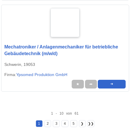
Mechatroniker / Anlagenmechaniker für betriebliche
Gebäudetechnik (m/w/d)
Schwerin, 19053
Firma:
Ypsomed Produktion GmbH
★
➦
➜
1 - 10 von 61
1
2
3
4
5
❯
❯❯