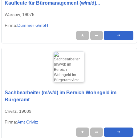
Kaufleute für Büromanagement (w/m/d)...
Warsow, 19075
Firma:
Dummer GmbH
★
➦
➜
Sachbearbeiter (m/w/d) im Bereich Wohngeld im
Bürgeramt
Crivitz, 19089
Firma:
Amt Crivitz
★
➦
➜