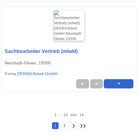
Sachbearbeiter Vertrieb (m/w/d)
Neustadt-Glewe, 19306
Firma:
DEKRA Arbeit GmbH
★
➦
➜
1 - 10 von 14
1
2
❯
❯❯