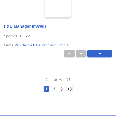
F&B Manager (m/w/d)
Spornitz, 19372
Firma:
Van der Valk Deutschland GmbH
★
➦
➜
1 - 10 von 17
1
2
❯
❯❯