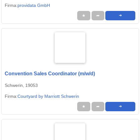
Firma:
providata GmbH
★
➦
➜
Convention Sales Coordinator (m/w/d)
Schwerin, 19053
Firma:
Courtyard by Marriott Schwerin
★
➦
➜