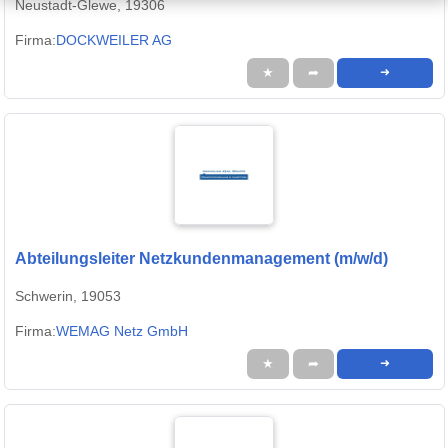
Neustadt-Glewe, 19306
Firma:
DOCKWEILER AG
★
➦
➜
Abteilungsleiter Netzkundenmanagement (m/w/d)
Schwerin, 19053
Firma:
WEMAG Netz GmbH
★
➦
➜