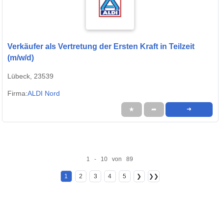
Verkäufer als Vertretung der Ersten Kraft in Teilzeit
(m/w/d)
Lübeck, 23539
Firma:
ALDI Nord
★
➦
➜
1 - 10 von 89
1
2
3
4
5
❯
❯❯