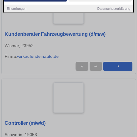
Einstellungen
Datenschutzerklärung
Kundenberater Fahrzeugbewertung (d/m/w)
Wismar, 23952
Firma:
wirkaufendeinauto.de
★
➦
➜
Controller (m/w/d)
Schwerin, 19053