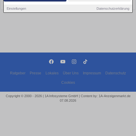
bald wieder vorbei!
Einstellungen
Datenschutzerklärung
Ratgeber
Presse
Lokales
Über Uns
Impressum
Datenschutz
Cookies
Copyright © 2000 - 2026 | 1A Infosysteme GmbH | Content by: 1A-Anzeigenmarkt.de
07.08.2026