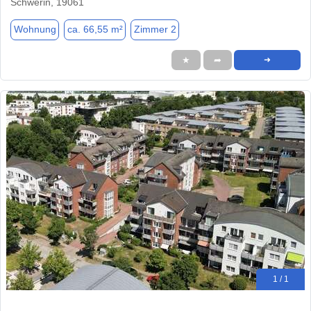
Schwerin, 19061
Wohnung
ca. 66,55 m²
Zimmer 2
★
➦
➜
1 / 1