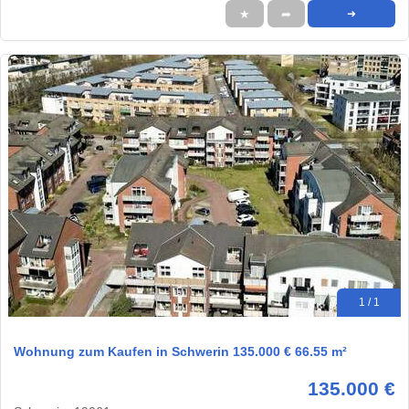
★
➦
➜
1 / 1
Wohnung zum Kaufen in Schwerin 135.000 € 66.55 m²
135.000 €