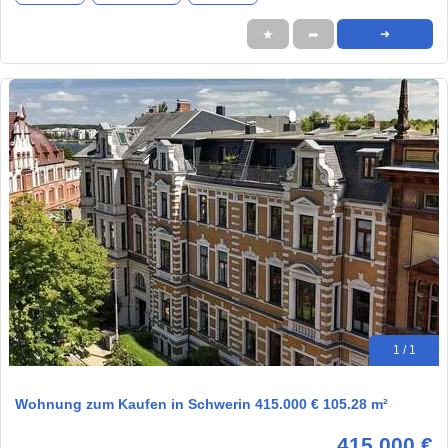
★
➦
➜
1 / 1
Wohnung zum Kaufen in Schwerin 415.000 € 105.28 m²
415.000 €