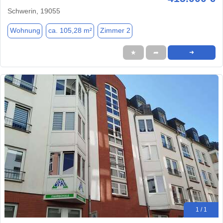
Schwerin, 19055
Wohnung
ca. 105,28 m²
Zimmer 2
★
➦
➜
1 / 1