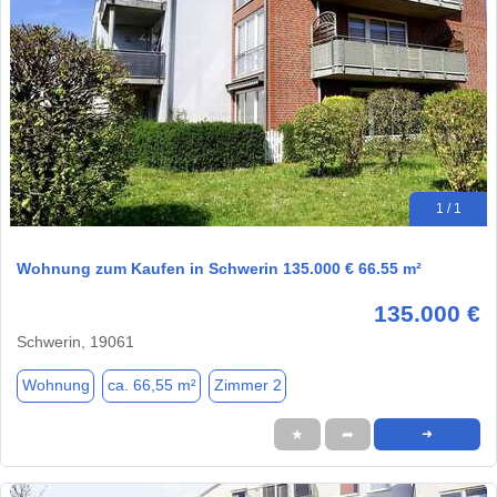
1 / 1
Wohnung zum Kaufen in Schwerin 135.000 € 66.55 m²
135.000 €
Schwerin, 19061
Wohnung
ca. 66,55 m²
Zimmer 2
★
➦
➜