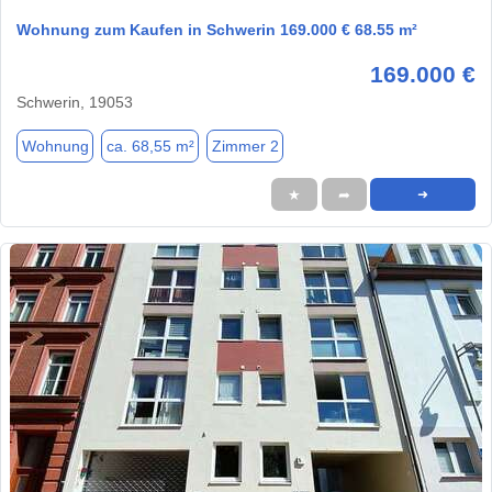
Wohnung zum Kaufen in Schwerin 169.000 € 68.55 m²
169.000 €
Schwerin, 19053
Wohnung
ca. 68,55 m²
Zimmer 2
★
➦
➜