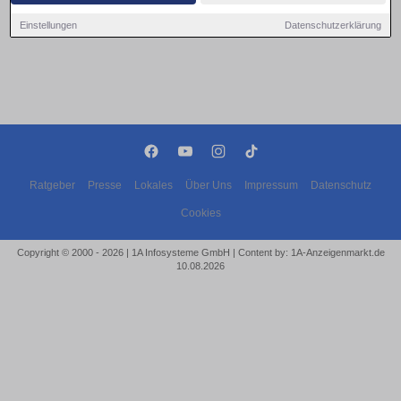
Einstellungen
Datenschutzerklärung
Ratgeber
Presse
Lokales
Über Uns
Impressum
Datenschutz
Cookies
Copyright © 2000 - 2026 | 1A Infosysteme GmbH | Content by: 1A-Anzeigenmarkt.de
10.08.2026