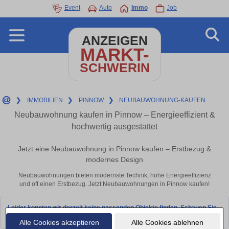
Event
Auto
Immo
Job
ANZEIGEN
MARKT-
SCHWERIN
❯
IMMOBILIEN
❯
PINNOW
❯
NEUBAUWOHNUNG-KAUFEN
Neubauwohnung kaufen in Pinnow – Energieeffizient &
hochwertig ausgestattet
Jetzt eine Neubauwohnung in Pinnow kaufen – Erstbezug &
modernes Design
Neubauwohnungen bieten modernste Technik, hohe Energieeffizienz
und oft einen Erstbezug. Jetzt Neubauwohnungen in Pinnow kaufen!
Leider konnten wir derzeit keine passenden Objekte finden. Schauen Sie
bald wieder vorbei!
Alle Cookies akzeptieren
Alle Cookies ablehnen