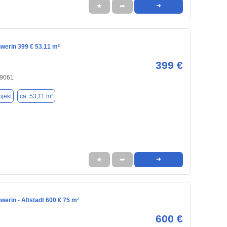
★
➦
➜
werin 399 € 53.11 m²
399 €
19061
jekt
ca. 53,11 m²
★
➦
➜
werin - Altstadt 600 € 75 m²
600 €