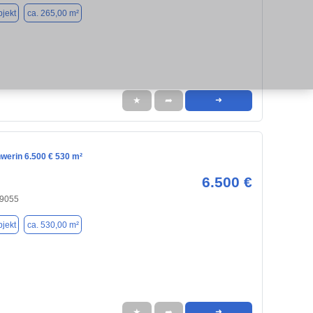
jekt
ca. 265,00 m²
★
➦
➜
werin 6.500 € 530 m²
6.500 €
19055
jekt
ca. 530,00 m²
★
➦
➜