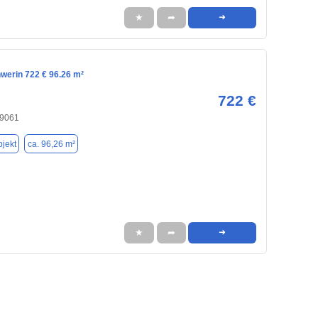
★
➦
➜
werin 722 € 96.26 m²
722 €
19061
jekt
ca. 96,26 m²
★
➦
➜