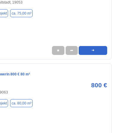
Altstadt, 19053
jekt
ca. 75,00 m²
★
➦
➜
hwerin 800 € 80 m²
800 €
19063
jekt
ca. 80,00 m²