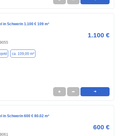
l in Schwerin 1.100 € 109 m²
1.100 €
19055
jekt
ca. 109,00 m²
★
➦
➜
l in Schwerin 600 € 80.02 m²
600 €
19061