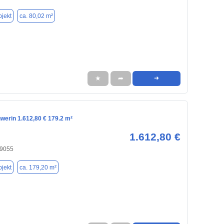
jekt
ca. 80,02 m²
★
➦
➜
werin 1.612,80 € 179.2 m²
1.612,80 €
19055
jekt
ca. 179,20 m²