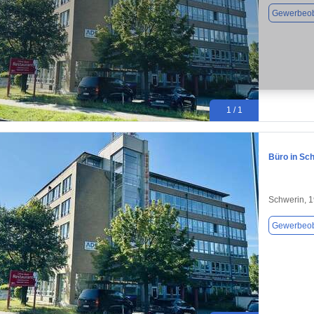
Gewerbeob
1 / 1
Büro in Sch
Schwerin, 
Gewerbeob