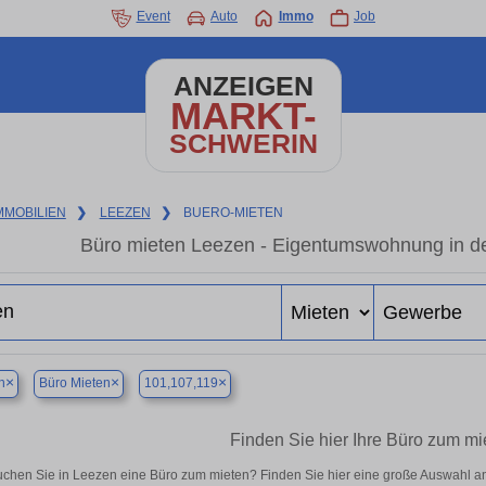
Event
Auto
Immo
Job
ANZEIGEN
MARKT-
SCHWERIN
MMOBILIEN
❯
LEEZEN
❯
BUERO-MIETEN
Büro mieten Leezen - Eigentumswohnung in de
×
×
×
n
Büro Mieten
101,107,119
Finden Sie hier Ihre Büro zum mi
chen Sie in Leezen eine Büro zum mieten? Finden Sie hier eine große Auswahl a