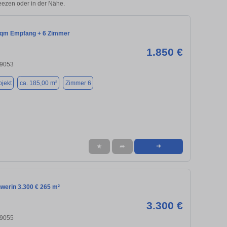
Leezen oder in der Nähe.
 qm Empfang + 6 Zimmer
1.850 €
19053
jekt
ca. 185,00 m²
Zimmer 6
★
➦
➜
werin 3.300 € 265 m²
3.300 €
19055