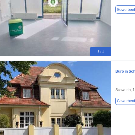
Gewerbeob
1 / 1
Büro in Sch
Schwerin, 
Gewerbeob