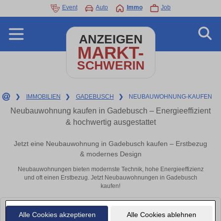
Event
Auto
Immo
Job
ANZEIGEN
MARKT-
SCHWERIN
❯
IMMOBILIEN
❯
GADEBUSCH
❯
NEUBAUWOHNUNG-KAUFEN
Neubauwohnung kaufen in Gadebusch – Energieeffizient
& hochwertig ausgestattet
Jetzt eine Neubauwohnung in Gadebusch kaufen – Erstbezug
& modernes Design
Neubauwohnungen bieten modernste Technik, hohe Energieeffizienz
und oft einen Erstbezug. Jetzt Neubauwohnungen in Gadebusch
kaufen!
Leider konnten wir derzeit keine passenden Objekte finden. Schauen Sie
Alle Cookies akzeptieren
Alle Cookies ablehnen
bald wieder vorbei!