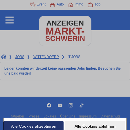
Event
Auto
Immo
Job
ANZEIGEN
MARKT-
SCHWERIN
❯
JOBS
❯
WITTENDOERP
❯
IT-JOBS
Leider konnten wir derzeit keine passenden Jobs finden. Besuchen Sie
uns bald wieder!
Ratgeber
Presse
Lokales
Über Uns
Impressum
Datenschutz
Cookies
Alle Cookies akzeptieren
Alle Cookies ablehnen